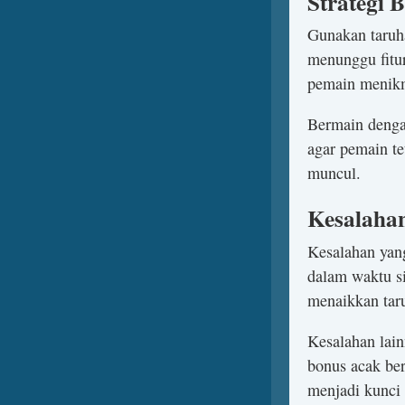
Strategi 
Gunakan taruha
menunggu fitu
pemain menikma
Bermain dengan
agar pemain te
muncul.
Kesalaha
Kesalahan yang
dalam waktu s
menaikkan taru
Kesalahan lai
bonus acak ber
menjadi kunci