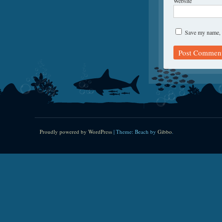
Website
Save my name, e
Proudly powered by WordPress
|
Theme: Beach by
Gibbo
.