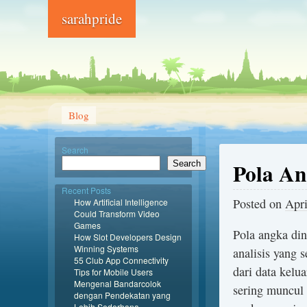
sarahpride
Blog
Search
Pola An
Search
Recent Posts
Posted on
Apri
How Artificial Intelligence
Could Transform Video
Games
Pola angka di
How Slot Developers Design
Winning Systems
analisis yang
55 Club App Connectivity
dari data kel
Tips for Mobile Users
Mengenal Bandarcolok
sering muncul 
dengan Pendekatan yang
Lebih Sederhana