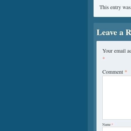
This entry was
Leave a R
Your email ad
*
Comment
*
Name
*