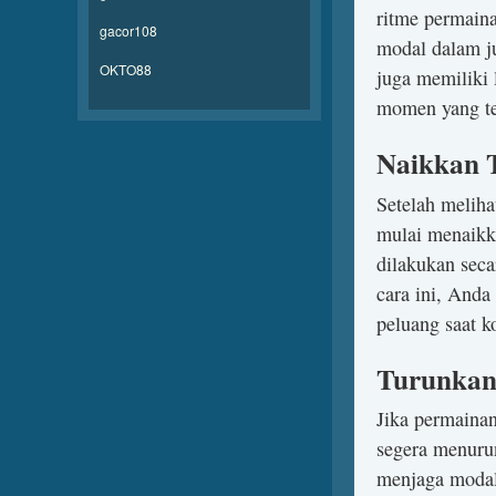
ritme permain
gacor108
modal dalam ju
OKTO88
juga memiliki
momen yang te
Naikkan 
Setelah meliha
mulai menaikka
dilakukan seca
cara ini, Anda
peluang saat k
Turunkan 
Jika permainan
segera menuru
menjaga modal