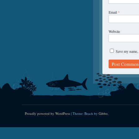
Email
*
Website
Save my name, e
Proudly powered by WordPress
|
Theme: Beach by
Gibbo
.